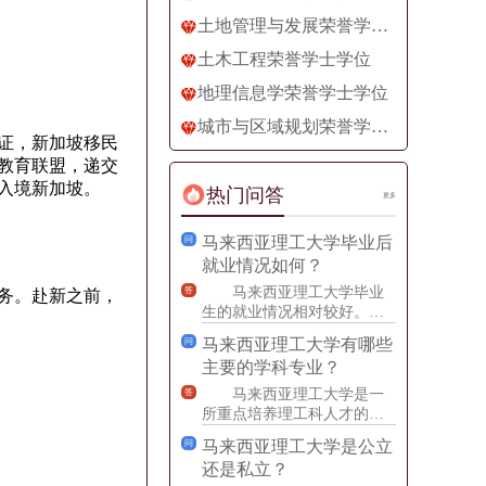
土地管理与发展荣誉学士学位
土木工程荣誉学士学位
地理信息学荣誉学士学位
城市与区域规划荣誉学士学位
证，新加坡移民
教育联盟，递交
入境新加坡。
热门问答
更多
马来西亚理工大学毕业后
问
就业情况如何？
马来西亚理工大学毕业
答
务。赴新之前，
生的就业情况相对较好。学
校的教育理念强调实践教
马来西亚理工大学有哪些
问
育，鼓励学生在校期间积累
主要的学科专业？
实践经
马来西亚理工大学是一
答
所重点培养理工科人才的公
立大学，设有众多学科专
马来西亚理工大学是公立
问
业。其主要的学科专业包
还是私立？
括：工程