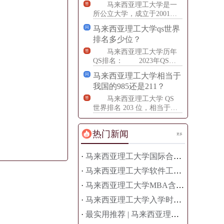
马来西亚理工大学是一
答
所公立大学，成立于2001
年。学校位于马来西亚南部
马来西亚理工大学qs世界
问
柔佛州的巴鲁宾市，是马来
排名多少位？
西
马来西亚理工大学历年
答
QS排名： 2023年QS世
界排名是203名。 2022年
马来西亚理工大学相当于
问
的QS世界
我国的985还是211？
马来西亚理工大学 QS
答
世界排名 203 位，相当于国
内 985 和 211 双一流高校，
教学水
热门新闻
更多
·
马来西亚理工大学国际合作项目曝光，原来资源这么强，很多人申请前完全低估了
·
马来西亚理工大学软件工程硕士就业率高吗？真实情况来了
·
马来西亚理工大学MBA含金量高吗？真实价值全面解析
·
马来西亚理工大学入学时间最新整理，千万别错过最佳申请阶段（2026完整时间表曝光）
·
最实用推荐 | 马来西亚理工大学周边住宿推荐 留学生最爱区域盘点