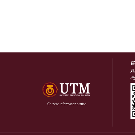
姚
Chinese information station