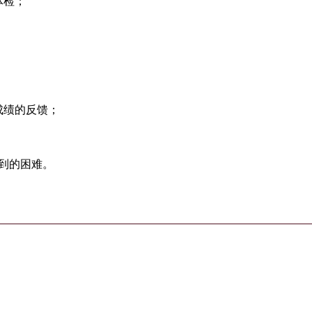
体检；
成绩的反馈；
到的困难。