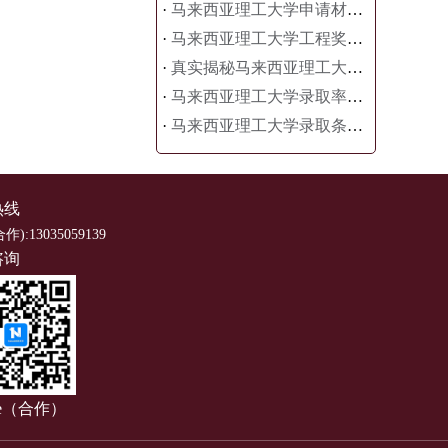
·
马来西亚理工大学申请材料清单：缺一项都可能被拒！
·
马来西亚理工大学工程奖学金含金量爆棚！申请攻略看这篇就够了
·
真实揭秘马来西亚理工大学生活究竟怎么样？全方位校园生活深度解析
·
马来西亚理工大学录取率为什么越来越高？专家深度解析
·
马来西亚理工大学录取条件变化大吗？专家带你深度解析 全面理解与策略分析
热线
合作):13035059139
咨询
ce（合作）