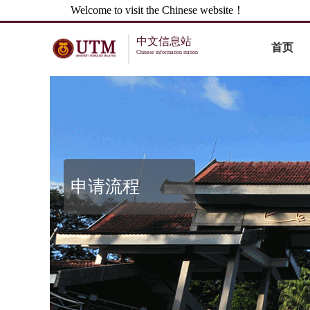
Welcome to visit the Chinese website！
中文信息站
首页
Chinese information station
申请流程