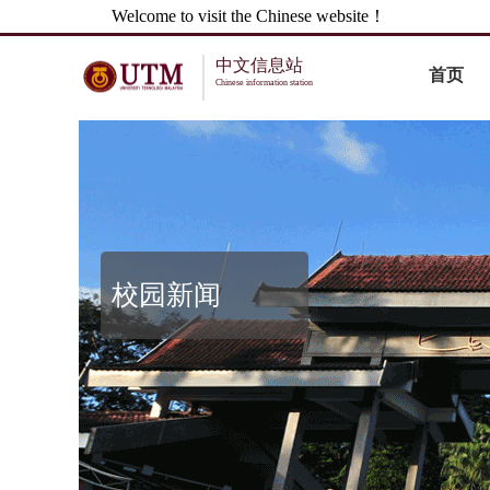
Welcome to visit the Chinese website！
中文信息站
首页
Chinese information station
校园新闻