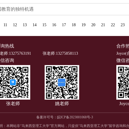
国教育的独特机遇
11
12
13
14
15
16
17
18
19
20
21
22
23
咨询热线
合作
老师:13275763191
张老师:13275858113
Joyce(
微信咨询
微信
张老师
姚老师
Joy
备案许可号：
皖ICP备2023001068号-3
明：本网站非“马来西亚理工大学”官方网站，只提供“马来西亚理工大学”留学咨询和