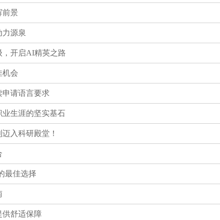
辉前景
动力源泉
级，开启AI精英之路
佳机会
读申请语言要求
职业生涯的坚实基石
利迈入科研殿堂！
合
的最佳选择
南
提供舒适保障