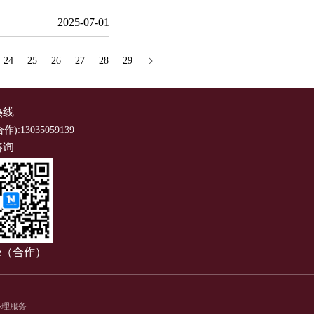
2025-07-01
24
25
26
27
28
29
热线
合作):13035059139
咨询
ce（合作）
办理服务